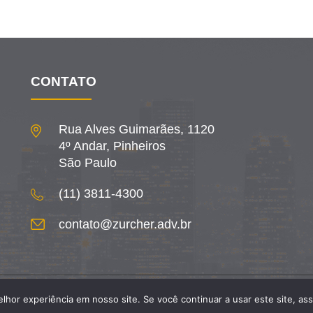
CONTATO
Rua Alves Guimarães, 1120
4º Andar, Pinheiros
São Paulo
(11) 3811-4300
contato@zurcher.adv.br
QUEM SOMOS
ÁREAS DE ATUAÇÃO
E
hor experiência em nosso site. Se você continuar a usar este site, as