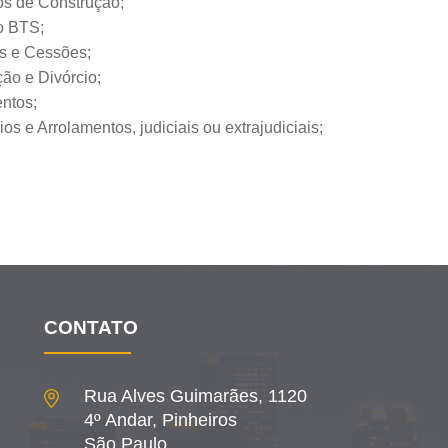
os de Construção;
o BTS;
s e Cessões;
ão e Divórcio;
ntos;
ios e Arrolamentos, judiciais ou extrajudiciais;
CONTATO
Rua Alves Guimarães, 1120
4º Andar, Pinheiros
São Paulo