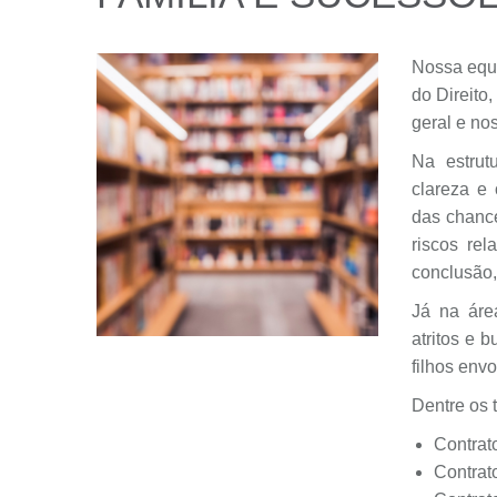
Nossa equi
do Direito
geral e no
Na estrut
clareza e 
das chanc
riscos re
conclusão,
Já na áre
atritos e 
filhos envo
Dentre os 
Contrat
Contrat