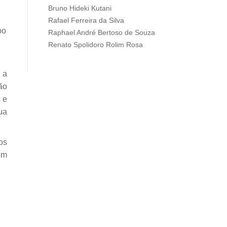
Bruno Hideki Kutani
Rafael Ferreira da Silva
po
Raphael André Bertoso de Souza
Renato Spolidoro Rolim Rosa
 a
ão
 e
ua
os
em