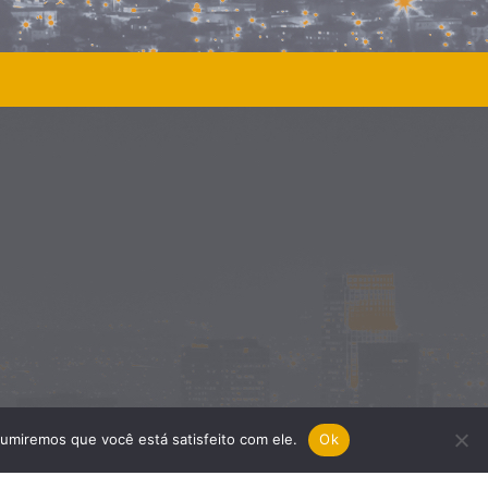
sumiremos que você está satisfeito com ele.
Ok